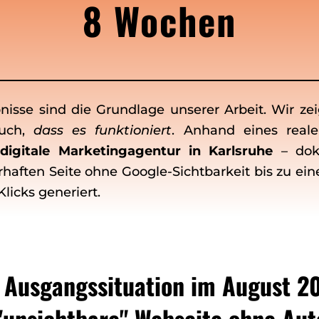
8 Wochen
sse sind die Grundlage unserer Arbeit. Wir zei
auch,
dass es funktioniert
. Anhand eines real
igitale Marketingagentur in Karlsruhe
– dok
erhaften Seite ohne Google-Sichtbarkeit bis zu e
licks generiert.
 Ausgangssituation im August 2
"unsichtbare" Webseite ohne Aut